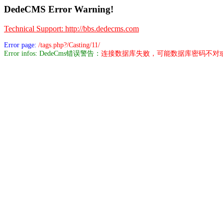
DedeCMS Error Warning!
Technical Support: http://bbs.dedecms.com
Error page:
/tags.php?/Casting/11/
Error infos: DedeCms错误警告：
连接数据库失败，可能数据库密码不对