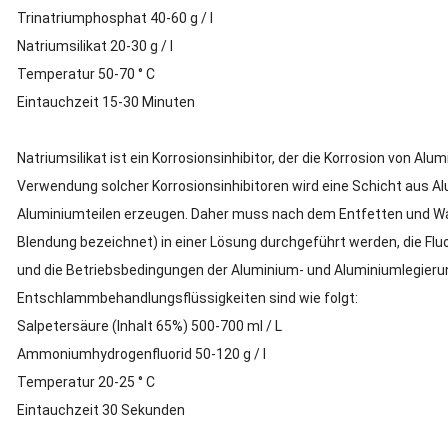
Trinatriumphosphat 40-60 g / l
Natriumsilikat 20-30 g / l
Temperatur 50-70 ° C
Eintauchzeit 15-30 Minuten
Natriumsilikat ist ein Korrosionsinhibitor, der die Korrosion von A
Verwendung solcher Korrosionsinhibitoren wird eine Schicht aus Al
Aluminiumteilen erzeugen.
Daher muss nach dem Entfetten und W
Blendung bezeichnet) in einer Lösung durchgeführt werden, die Fluo
und die Betriebsbedingungen der Aluminium- und Aluminiumlegieru
Entschlammbehandlungsflüssigkeiten sind wie folgt:
Salpetersäure (Inhalt 65%) 500-700 ml / L
Ammoniumhydrogenfluorid 50-120 g / l
Temperatur 20-25 ° C
Eintauchzeit 30 Sekunden