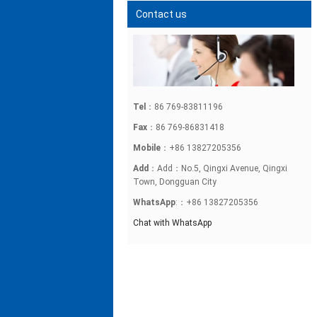
Contact us
Tel
：86 769-83811196
Fax
：86 769-86831418
Mobile
：+86 13827205356
Add
：Add：No.5, Qingxi Avenue, Qingxi
Town, Dongguan City
WhatsApp
:：+86 13827205356
Chat with WhatsApp