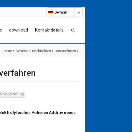
German
e
download
Kontaktdetails
Home
>
German
>
nachrichten
>
unternehmen
>
rverfahren
lächenbehandlung
ektrolytisches Polieren Additiv neues