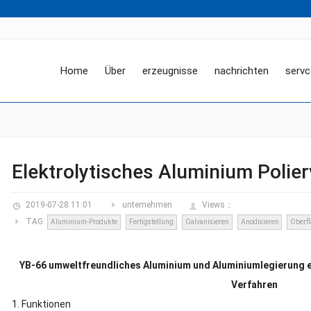
Home
Über
erzeugnisse
nachrichten
servc
Elektrolytisches Aluminium Polie
2019-07-28 11:01
unternehmen
Views：
TAG:
Aluminium-Produkte
Fertigstellung
Galvanisieren
Anodisieren
Oberf
YB-66 umweltfreundliches Aluminium und Aluminiumlegierung el
Verfahren
1. Funktionen