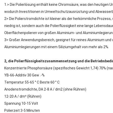
1.> Die Polierlösung enthält keine Chromsäure, was den heutigen
wodurch Investitionen in Umweltschutzausrüstung und Abwasser
2> Die Polierstromdichte ist kleiner als der herkömmliche Prozess,
niedrig ist, sondern auch die Polierflüssigkeit eine lange Lebensdaue
Oberflächenpolieren von großen Aluminium- und Aluminiumlegierung
3> Großer Anwendungsbereich, geeignet für reines Aluminium und 
Aluminiumlegierungen mit einem Siliziumgehalt von mehr als 2%.
2, die Polierflüssigkeitszusammensetzung und die Betriebsbed
Konzentrierte Phosphorsäure (spezifisches Gewicht 1,74) 70% (na
YB-66-Additiv 30 Gew .-%
Temperatur 55-65 ° C Beste 60 ° C
Anodenstromdichte, DA 2-8 A / dm2 (ohne Rühren)
12-20 A / dm² (Rühren)
Spannung 10-15 Volt
Polierzeit 3-5 Minuten