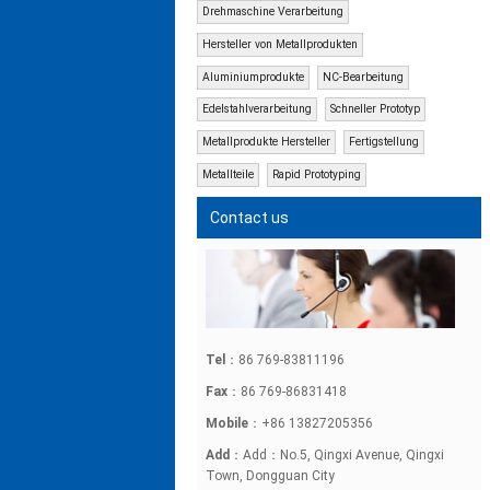
Drehmaschine Verarbeitung
Hersteller von Metallprodukten
Aluminiumprodukte
NC-Bearbeitung
Edelstahlverarbeitung
Schneller Prototyp
Metallprodukte Hersteller
Fertigstellung
Metallteile
Rapid Prototyping
Contact us
Tel
：86 769-83811196
Fax
：86 769-86831418
Mobile
：+86 13827205356
Add
：Add：No.5, Qingxi Avenue, Qingxi
Town, Dongguan City