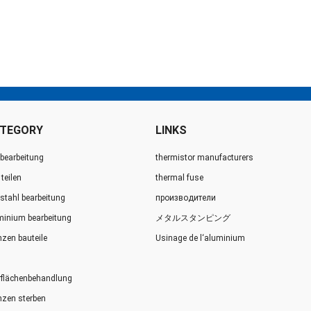
TEGORY
LINKS
 bearbeitung
thermistor manufacturers
teilen
thermal fuse
lstahl bearbeitung
производители
minium bearbeitung
メタルスタンピング
nzen bauteile
Usinage de l‘aluminium
rflächenbehandlung
nzen sterben