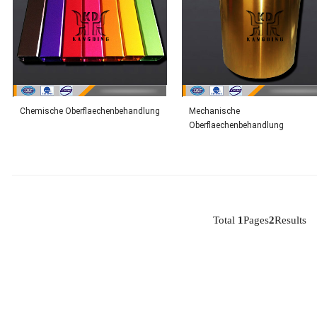
Chemische Oberflaechenbehandlung
Mechanische
Oberflaechenbehandlung
Total
1
Pages
2
Results