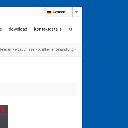
German
e
download
Kontaktdetails
German
>
erzeugnisse
>
oberflächenbehandlung
>