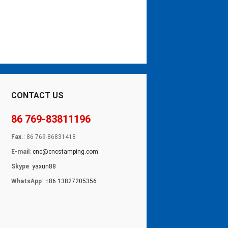
CONTACT US
86 769-83811196
Fax.
: 86 769-86831418
E-mail
:
cnc@cncstamping.com
Skype
:
yaxun88
WhatsApp
:
+86 13827205356