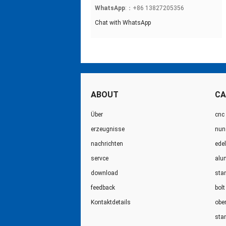
WhatsApp
:：+86 13827205356
Chat with WhatsApp
ABOUT
CA
Über
cnc
erzeugnisse
nun 
nachrichten
ede
servce
alu
download
sta
feedback
bolt
Kontaktdetails
obe
sta