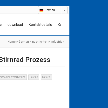
German
e
download
Kontaktdetails
Home
>
German
>
nachrichten
>
industrie
>
Stirnrad Prozess
maschine Verarbeitung
Casting
Material