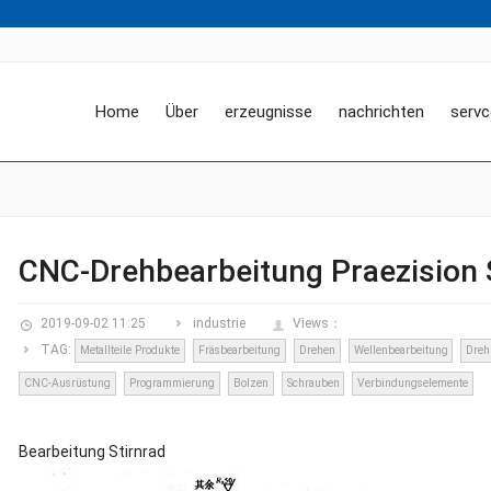
Home
Über
erzeugnisse
nachrichten
servc
CNC-Drehbearbeitung Praezision 
2019-09-02 11:25
industrie
Views：
TAG:
Metallteile Produkte
Fräsbearbeitung
Drehen
Wellenbearbeitung
Dreh
CNC-Ausrüstung
Programmierung
Bolzen
Schrauben
Verbindungselemente
Bearbeitung Stirnrad