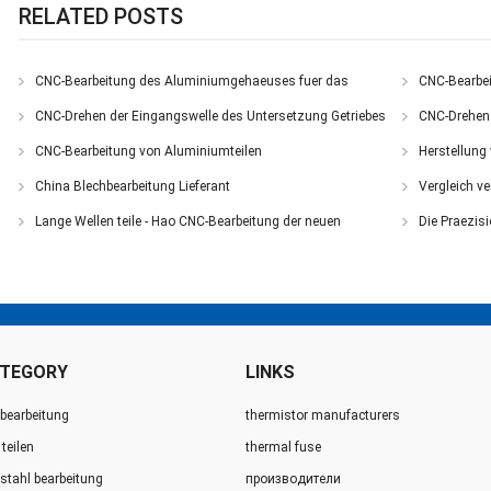
RELATED POSTS
CNC-Bearbeitung des Aluminiumgehaeuses fuer das
CNC-Bearbei
Reduzierstuec
Unte
CNC-Drehen der Eingangswelle des Untersetzung Getriebes
CNC-Drehen 
CNC-Bearbeitung von Aluminiumteilen
Herstellung 
China Blechbearbeitung Lieferant
Vergleich ve
verarb
Lange Wellen teile - Hao CNC-Bearbeitung der neuen
Die Praezisi
Technologi
TEGORY
LINKS
 bearbeitung
thermistor manufacturers
teilen
thermal fuse
lstahl bearbeitung
производители