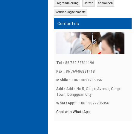
Programmierung
Bolzen
Schrauben
Verbindungselemente
Contact us
Tel
：86 769-83811196
Fax
：86 769-86831418
Mobile
：+86 13827205356
Add
：Add：No.5, Qingxi Avenue, Qingxi
Town, Dongguan City
WhatsApp
:：+86 13827205356
Chat with WhatsApp