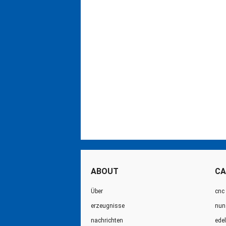
ABOUT
CA
Über
cnc
erzeugnisse
nun 
nachrichten
ede