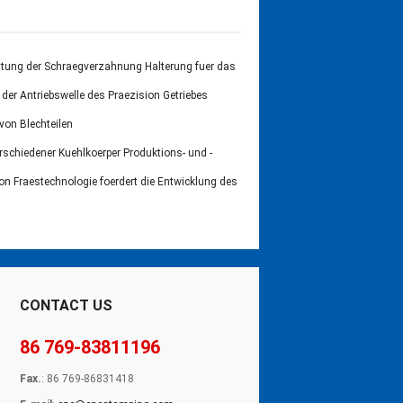
tung der Schraegverzahnung Halterung fuer das
der Antriebswelle des Praezision Getriebes
von Blechteilen
rschiedener Kuehlkoerper Produktions- und -
on Fraestechnologie foerdert die Entwicklung des
CONTACT US
86 769-83811196
Fax.
: 86 769-86831418