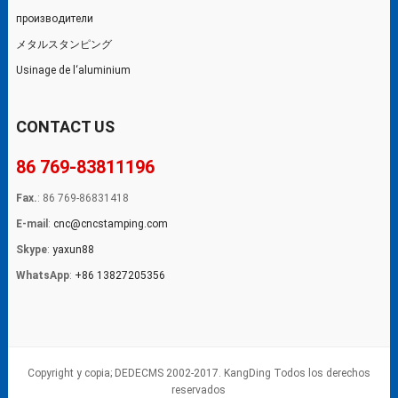
производители
メタルスタンピング
Usinage de l‘aluminium
CONTACT US
86 769-83811196
Fax.
: 86 769-86831418
E-mail
:
cnc@cncstamping.com
Skype
:
yaxun88
WhatsApp
:
+86 13827205356
Copyright y copia; DEDECMS 2002-2017. KangDing Todos los derechos
reservados